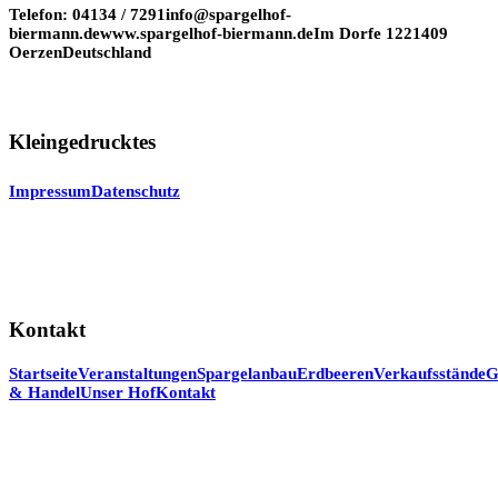
Telefon: 04134 / 7291
info@spargelhof-
biermann.de
www.spargelhof-biermann.de
Im Dorfe 12
21409
Oerzen
Deutschland
Kleingedrucktes
Impressum
Datenschutz
Kontakt
Startseite
Veranstaltungen
Spargelanbau
Erdbeeren
Verkaufsstände
G
& Handel
Unser Hof
Kontakt